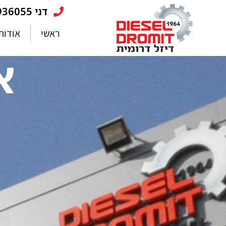
דני 053-5936055
ראשי
אודות
א