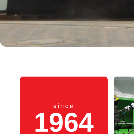
since
1964